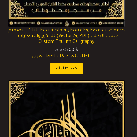
خدمة طلب مخطوطة سطرية خاصة بخط الثلث – تصميم
حسب الطلب (Vector Ai, PDF) للديكور والشعارات –
Custom Thuluth Calligraphy
5,00
$
7,00
$
السعر
السعر
اطلب تصميمًا بالخط العربي
الحالي
الأصلي
هو:
هو:
حدد طلبك
5,00 $.
7,00 $.