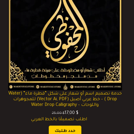
خدمة تصميم اسم أو شعار على شكل “قطرة ماء” (Water
Drop ) – خط عربي أصيل (Vector Ai, PDF) للمجوهرات
واللوحات – Water Drop Calligraphy
17,00
$
25,00
$
السعر
السعر
اطلب تصميمًا بالخط العربي
الحالي
الأصلي
هو:
هو:
حدد طلبك
25,00 $.
17,00 $.