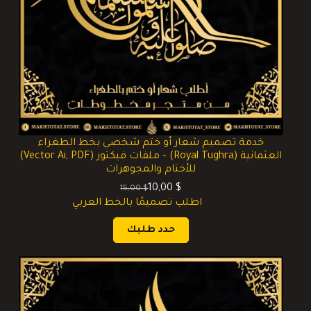
خدمة تصميم شعار أو ختم شخصي بخط الطغراء
العثمانية (Royal Tughra) – ملفات فيكتور (Vector Ai, PDF)
للأختام والمجوهرات
10,00
$
15,00
$
السعر
السعر
اطلب تصميمًا بالخط العربي
الحالي
الأصلي
هو:
هو:
حدد طلبك
15,00 $.
10,00 $.