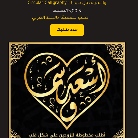
والسوشيال ميديا – Circular Calligraphy
15,00
$
25,00
$
السعر
السعر
اطلب تصميمًا بالخط العربي
الحالي
الأصلي
هو:
هو:
حدد طلبك
25,00 $.
15,00 $.