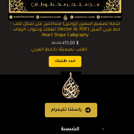
خدمة تصميم اسمين (زوجين) متداخلين على شكل قلب –
خط عربي أصيل (Vector Ai, PDF) للقلائد ودعوات الزفاف –
Heart Shape Calligraphy
15,00
$
30,00
$
السعر
السعر
اطلب تصميمًا بالخط العربي
الحالي
الأصلي
هو:
هو:
حدد طلبك
30,00 $.
15,00 $.
راسلنا تليجرام
الرئيسية