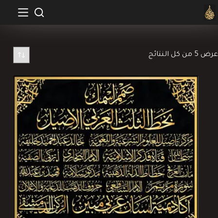
لتجاوز
لى
لمحتوى
تم
عرض ⁦5⁩ من كل النتائج
الفرز
حسب
الأحدث