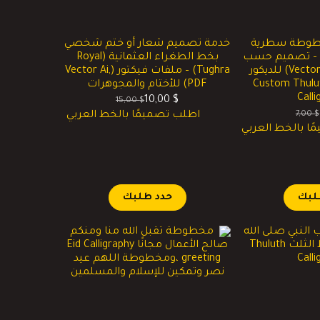
طوطة سطرية
خدمة تصميم شعار أو ختم شخصي
 – تصميم حسب
بخط الطغراء العثمانية (Royal
الطلب (Vector Ai, PDF) للديكور
Tughra) – ملفات فيكتور (Vector Ai,
عارات – Custom Thuluth
PDF) للأختام والمجوهرات
Call
10,00
$
15,00
$
السعر
السعر
7,00
$
اطلب تصميمًا بالخط العربي
لسعر
لسعر
الحالي
الأصلي
ا بالخط العربي
لحالي
لأصلي
هو:
هو:
و:
و:
15,00 $.
10,00 $.
5,00 
7,00 
لبك
حدد طلبك