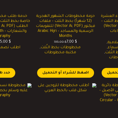
 العشرة
حزمة مخطوطات الشهور الهجرية
خدمة طلب مخ
al-Qurra’ a) بخط الثلث –
(12 شهراً) بخط الثلث – ملفات
خاصة بخط الثلث
ملفات فيكتور (Vector Ai, PDF)
فيكتور (Vector Ai, PDF) للتقويمات
اءات
الرسمية والمساجد – Arabic Hijri
والش
igraphy
Months
5,00
$
7,00
$
195,00
$
امية
,
السعر
السعر
ا
ا
سماء
,
مخطوطات بخط الثُلث
,
اطلب تصميمً
الحالي
الأصلي
ا
ا
لثُلث
,
مكتبة مخطوطات
هو:
هو:
ه
ه
طات
$.
$.
195,00 $.
7,00 $.
تحميل
اضغط للشراء أو التحميل
حدد ط