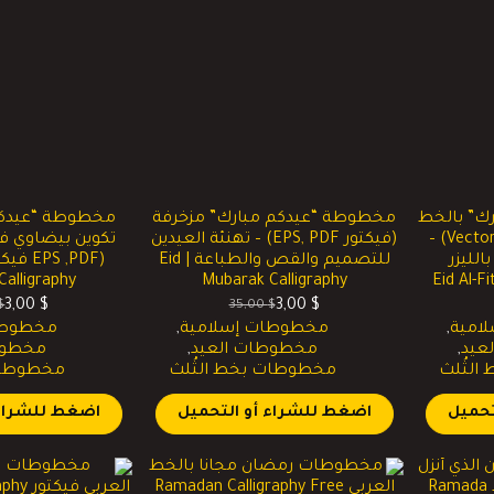
ك” بالخط
مخطوطة “عيدكم مبارك” مزخرفة
مخطوطة “عيدكم
العربي الأصيل (فيكتور Vector) –
(فيكتور EPS, PDF) – تهنئة العيدين
تكوين بيضاوي ف
لليزر
للتصميم والقص والطباعة | Eid
alligraphy
Mubarak Calligraphy
3,00
$
3,00
$
$
35,00
$
السعر
السعر
ا
ا
امية
,
مخطوطات إسلامية
,
مخطوطا
الحالي
الأصلي
ا
ا
عيد
,
مخطوطات العيد
,
مخطوط
هو:
هو:
ه
ه
لثُلث
مخطوطات بخط الثُلث
مخطوطات 
$.
$.
35,00 $.
3,00 $.
تحميل
اضغط للشراء أو التحميل
اضغط للشراء 