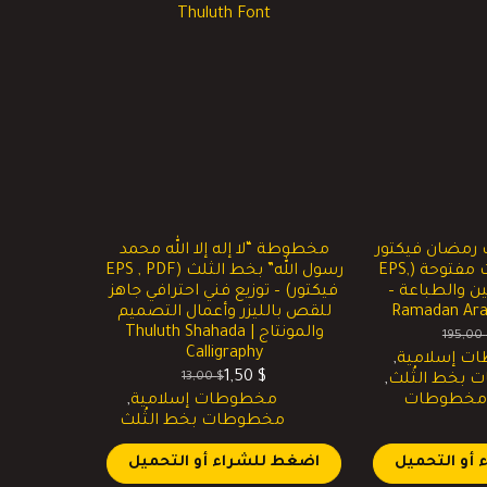
رمضان فيكتور
مخطوطة “لا إله إلا الله محمد
(Vector) – ملفات مفتوحة (EPS,
رسول الله” بخط الثلث (EPS , PDF
ين والطباعة –
فيكتور) – توزيع فني احترافي جاهز
Ramadan Arab
للقص بالليزر وأعمال التصميم
والمونتاج | Thuluth Shahada
195,00
لسعر
لسعر
Calligraphy
ت إسلامية
,
لحالي
لأصلي
1,50
$
13,00
$
بخط الثُلث
,
و:
و:
السعر
السعر
 مخطوطات
مخطوطات إسلامية
,
5,00 
195,00 $
الحالي
الأصلي
مخطوطات بخط الثُلث
هو:
هو:
13,00 $.
1,50 $.
أو التحميل
اضغط للشراء أو التحميل