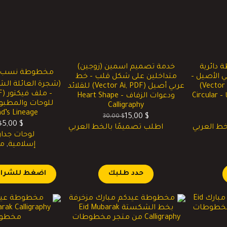
دائرية
خدمة تصميم اسمين (زوجين)
مخطوطة نسب ا
 الأصيل –
متداخلين على شكل قلب – خط
(شجرة العائلة الش
ملفات فيكتور (Vector Ai, PDF)
عربي أصيل (Vector Ai, PDF) للقلائد
للأختام والسوشيال ميديا – Circular
ودعوات الزفاف – Heart Shape
Calligraphy
’s Lineage
15,00
$
30,00
$
السعر
السعر
5,00
$
$
خط العربي
اطلب تصميمًا بالخط العربي
ا
ا
الحالي
الأصلي
لوحات جدار
ا
ا
هو:
هو:
إسلامية
,
م
ه
ه
30,00 $.
15,00 $.
ا
$.
$.
حدد طلبك
اضغط للشراء 