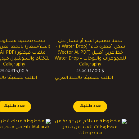
خدمة تصميم اسم أو شعار على
خدمة تصميم مخطوطة 
شكل “قطرة ماء” (Water Drop ) –
(اسم/شعار) بالخط العربي
خط عربي أصيل (Vector Ai, PDF)
للمجوهرات واللوحات – Water Drop
Calligraphy
Calligraphy
15,00
$
17,00
$
25,00
$
25,00
$
السعر
السعر
السعر
السعر
اطلب تصميمًا بالخط العربي
اطلب تصميمًا بال
الحالي
الأصلي
الحالي
الأصلي
هو:
هو:
هو:
هو:
25,00 $.
15,00 $.
25,00 $.
17,00 $.
حدد طلبك
حدد طلبك