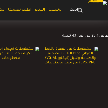
لتجاوز
لى
ابحث
الرئيسية
المتجر
اطلب تصميمًا
مك
لمحتوى
تم
عرض 1–25 من أصل 43 نتيجة
الفرز
حسب
الأحدث