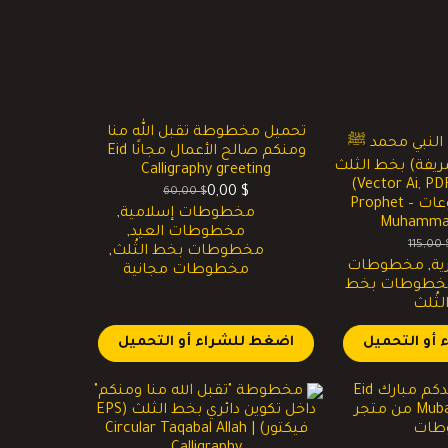
تحميل مخطوطة تقبل الله منا
لنبي محمد ﷺ
ومنكم صالح الأعمال مجانًا Eid
ريفة) بخط الثلث
Calligraphy greeting
– ملف فيكتور (Vector Ai, PDF)
0,00
$
60,00
$
السعر
السعر
للوحات والمطبوعات – Prophet
مخطوطات إسلامية
,
الحالي
الأصلي
Muhammad
مخطوطات العيد
,
هو:
هو:
115,00
مخطوطات بخط الثُلث
,
لسعر
لسعر
60,00 $.
0,00 $.
ية
,
مخطوطات
مخطوطات مجانية
لحالي
لأصلي
خطوطات بخط
و:
و:
لثُلث
115,00 
5,00 
أو التحميل
اضغط للشراء أو التحميل