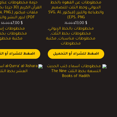
مخطوطات عن القهوة بالخط
حزمة مخطوطات عناوين
الديواني وخط الثلث للتصميم
القرآن الكريم (
والطباعة والليزر (فيكتور SVG، AI،
ملفات فيكتور (
EPS، PNG)
PDF) لدور النشر والتصميم
7,00
$
13,00
$
55,00
$
75,00
$
السعر
السعر
السعر
السعر
مخطوطات بالخط الديواني
,
مخطوطات إسل
الحالي
الأصلي
الحالي
الأصلي
مخطوطات بخط الثُلث
,
مخطوطات بخط ا
هو:
هو:
هو:
هو:
مخطوطات مناسبات
,
مكتبة
مكتبة مخطو
55,00 $.
7,00 $.
75,00 $.
13,00 $.
مخطوطات
اضغط للشراء أو التحميل
اضغط للشراء أو ال