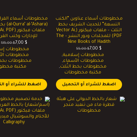
مخطوطات أسماء عناوين “الكتب
مخطوطات أسماء القراء
التسعة” للحديث الشريف بخط
(l-‘Ashara
الثلث – ملفات فيكتور (Vector Ai,
PDF) للمجلدات ودور النشر – The
للإجازات وكتب القر
Nine Books of Hadith
7,00
$
135,00
$
السعر
السعر
7,00
$
55,00
$
مخطوطات إسل
السعر
السعر
الحالي
الأصلي
مخطوطات إسلامية
,
مخطوطات الأ
الحالي
الأصلي
هو:
هو:
مخطوطات الأسماء
,
مخطوطات بخط ا
هو:
هو:
7,00 $.
135,00 $.
مخطوطات بخط الثُلث
,
مكتبة مخطو
55,00 $.
7,00 $.
مكتبة مخطوطات
اضغط للشراء أو التحميل
اضغط للشراء أو ال