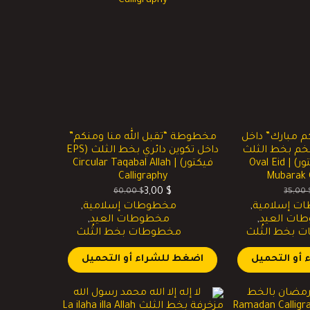
 مبارك” داخل
مخطوطة “تقبل الله منا ومنكم”
خم بخط الثلث
داخل تكوين دائري بخط الثلث (EPS
(EPS ,PDF فيكتور) | Oval Eid
فيكتور) | Circular Taqabal Allah
Calligraphy
Mubarak C
3,00
$
60,00
$
35,00
لسعر
لسعر
السعر
السعر
ت إسلامية
,
مخطوطات إسلامية
,
لحالي
لأصلي
الحالي
الأصلي
ات العيد
,
مخطوطات العيد
,
و:
و:
هو:
هو:
بخط الثُلث
مخطوطات بخط الثُلث
60,00 $.
3,00 $.
35,00 
3,00 
أو التحميل
اضغط للشراء أو التحميل