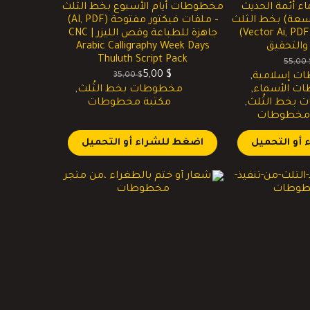
 أئمة الحديث
مخطوطات أيام الأسبوع بخط الثلث
سعة) بخط الثلث
– ملفات فيكتور مفتوحة (AI, PDF)
– ملفات فيكتور (Vector Ai, PDF)
جاهزة للطباعة وقص الليزر CNC |
 والتحقيق
Arabic Calligraphy Week Days
Thuluth Script Pack
55,00
لسعر
لسعر
5,00
$
35,00
$
ت إسلامية
,
لحالي
لأصلي
السعر
السعر
ت الأسماء
,
مخطوطات بخط الثُلث
,
و:
و:
الحالي
الأصلي
بخط الثُلث
,
مكتبة مخطوطات
7,00 
55,00 $
هو:
هو:
 مخطوطات
35,00 $.
5,00 $.
أو التحميل
اضغط للشراء أو التحميل