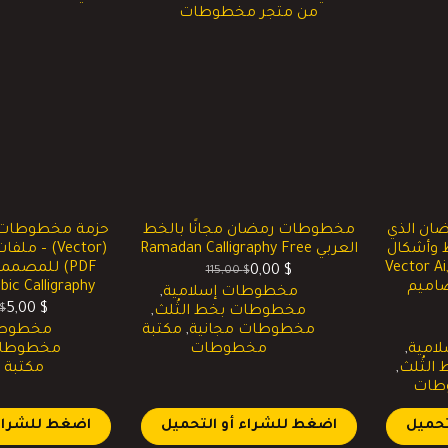
ان الذي
مخطوطات رمضان مجانًا بالخط
حزمة مخطوطات 
ط وأشكال
العربي Ramadan Calligraphy Free
ختلفة – ملف فيكتور (Vector Ai,
PDF) للمصمم
0,00
$
115,00
$
السعر
السعر
تصاميم
ic Calligraphy
مخطوطات إسلامية
,
الحالي
الأصلي
5,00
$
$
مخطوطات بخط الثُلث
,
هو:
هو:
ا
ا
مخطوطات مجانية
,
مكتبة
مخطوطا
0,00 $.
115,00 $.
ا
ا
امية
,
مخطوطات
مخطوطات 
ه
ه
لثُلث
,
مكتبة
.
$.
طات
تحميل
اضغط للشراء أو التحميل
اضغط للشراء 