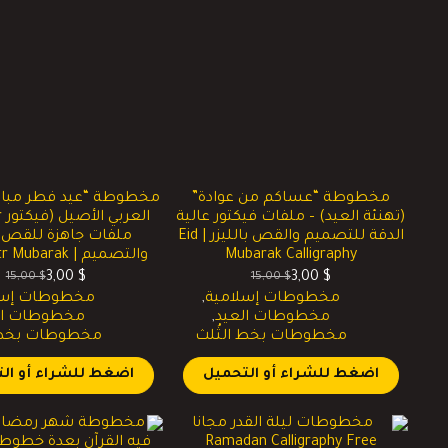
مخطوطة “عساكم من عوادة”
مخطوطة “عيد فطر مبار
(تهنئة العيد) – ملفات فيكتور عالية
الدقة للتصميم والقص بالليزر | Eid
ملفات جاهزة للقص با
Mubarak Calligraphy
والتصميم | Eid Al-Fitr Mubarak
3,00
$
3,00
$
15,00
$
15,00
$
السعر
السعر
السعر
السعر
مخطوطات إسلامية
,
مخطوطات إسل
الحالي
الأصلي
الحالي
الأصلي
مخطوطات العيد
,
مخطوطات ال
هو:
هو:
هو:
هو:
مخطوطات بخط الثُلث
مخطوطات بخط ا
15,00 $.
3,00 $.
15,00 $.
3,00 $.
اضغط للشراء أو التحميل
اضغط للشراء أو ال