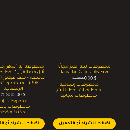
مخطوطات ليلة القدر مجانًا
مخطوطة آية “شهر رمض
Ramadan Calligraphy Free
أنزل فيه القرآن” بخطو
م
0,00
$
15,00
$
السعر
السعر
PDF) للمساجد وال
مخطوطات إسلامية
,
الحالي
الأصلي
الرمضانية
مخطوطات بخط الثُلث
,
هو:
هو:
5,00
$
79,00
$
مخطوطات مجانية
0,00 $.
15,00 $.
السعر
السعر
مخطوطات إسل
الحالي
الأصلي
مخطوطات بخط ا
هو:
هو:
مكتبة مخطو
79,00 $.
5,00 $.
اضغط للشراء أو التحميل
اضغط للشراء أو ال