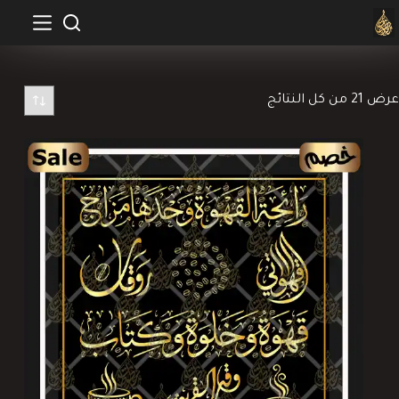
لتجاوز
لى
لمحتوى
تم
عرض ⁦21⁩ من كل النتائج
الفرز
حسب
الأحدث