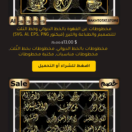
مخطوطات عن القهوة بالخط الديواني وخط الثلث
للتصميم والطباعة والليزر (فيكتور SVG، AI، EPS، PNG)
13,00
$
75,00
$
السعر
السعر
مخطوطات بالخط الديواني
,
مخطوطات بخط الثُلث
,
الحالي
الأصلي
مخطوطات مناسبات
,
مكتبة مخطوطات
هو:
هو:
75,00 $.
13,00 $.
اضغط للشراء أو التحميل