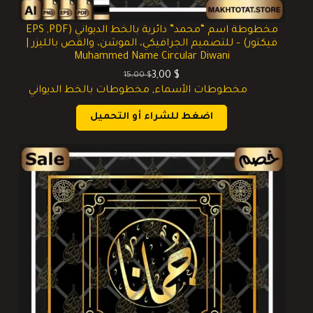
مخطوطة اسم “محمد” دائرية بالخط الديواني (EPS ,PDF
فيكتور) – للتصميم الجرافيكي، الموشن، والقص بالليزر |
Muhammed Name Circular Diwani
3,00
$
15,00
$
السعر
السعر
مخطوطات الأسماء
,
مخطوطات بالخط الديواني
الحالي
الأصلي
هو:
هو:
اضغط للشراء أو التحميل
15,00 $.
3,00 $.