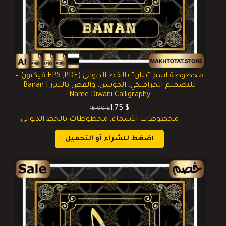
مخطوطة اسم “بنان” بالخط الديواني (EPS ,PDF فيكتور) –
للتصميم الجرافيكي، الموشن، والقص بالليزر | Banan
Name Diwani Calligraphy
1,75
$
15,00
$
السعر
السعر
مخطوطات الأسماء
,
مخطوطات بالخط الديواني
الحالي
الأصلي
هو:
هو:
اضغط للشراء أو التحميل
15,00 $.
1,75 $.