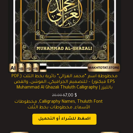
مخطوطة اسم “محمد الغزالي” دائرية بخط الثلث (PDF,
EPS فيكتور) – للتصميم الجرافيكي، الموشن، والقص
بالليزر | Muhammad Al Ghazali Thuluth Calligraphy
7,00
$
20,00
$
السعر
السعر
Thuluth Font
,
Calligraphy Names
,
مخطوطات
الحالي
الأصلي
الأسماء
,
مخطوطات بخط الثُلث
هو:
هو:
20,00 $.
7,00 $.
اضغط للشراء أو التحميل