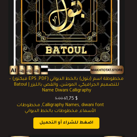
مخطوطة اسم (بتول) بالخط الديواني (EPS ,PDF فيكتور) –
للتصميم الجرافيكي، الموشن، والقص بالليزر | Batoul
Name Diwani Calligraphy
1,75
$
5,00
$
السعر
السعر
diwani font
,
Calligraphy Names
,
مخطوطات
الحالي
الأصلي
الأسماء
,
مخطوطات بالخط الديواني
هو:
هو:
5,00 $.
1,75 $.
اضغط للشراء أو التحميل