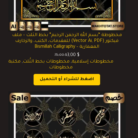
مخطوطة “بسم الله الرحمن الرحيم” بخط الثلث – ملف
فيكتور (Vector Ai, PDF) للمقدمات، الكتب، والزخارف
المعمارية – Bismillah Calligraphy
3,00
$
75,00
$
السعر
السعر
مخطوطات إسلامية
,
مخطوطات بخط الثُلث
,
مكتبة
الحالي
الأصلي
مخطوطات
هو:
هو:
75,00 $.
3,00 $.
اضغط للشراء أو التحميل