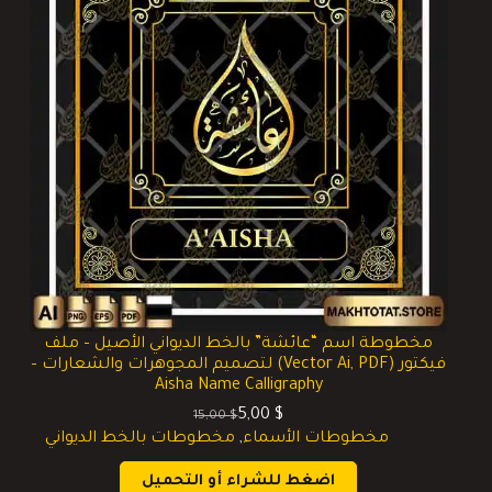
مخطوطة اسم “عائشة” بالخط الديواني الأصيل – ملف
فيكتور (Vector Ai, PDF) لتصميم المجوهرات والشعارات –
Aisha Name Calligraphy
5,00
$
15,00
$
السعر
السعر
مخطوطات الأسماء
,
مخطوطات بالخط الديواني
الحالي
الأصلي
هو:
هو:
اضغط للشراء أو التحميل
15,00 $.
5,00 $.