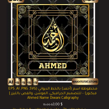
مخطوطة اسم (أحمد) بالخط الديواني (EPS ,AI ,PNG ,SVG
فيكتور) – للتصميم الجرافيكي، الموشن، والقص بالليزر |
Ahmed Name Diwani Calligraphy
3,00
$
15,00
$
السعر
السعر