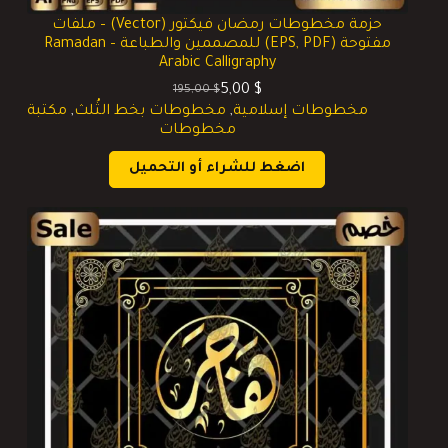
حزمة مخطوطات رمضان فيكتور (Vector) – ملفات
مفتوحة (EPS, PDF) للمصممين والطباعة – Ramadan
Arabic Calligraphy
5,00
$
195,00
$
السعر
السعر
مخطوطات إسلامية
,
مخطوطات بخط الثُلث
,
مكتبة
الحالي
الأصلي
مخطوطات
هو:
هو:
195,00 $.
5,00 $.
اضغط للشراء أو التحميل