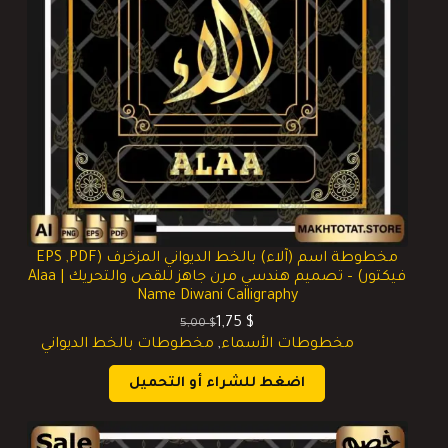
مخطوطة اسم (آلاء) بالخط الديواني المزخرف (EPS ,PDF
فيكتور) – تصميم هندسي مرن جاهز للقص والتحريك | Alaa
Name Diwani Calligraphy
1,75
$
5,00
$
السعر
السعر
مخطوطات الأسماء
,
مخطوطات بالخط الديواني
الحالي
الأصلي
هو:
هو:
اضغط للشراء أو التحميل
5,00 $.
1,75 $.