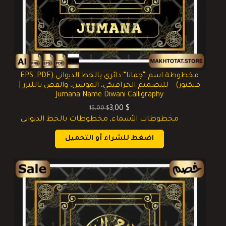
مخطوطة اسم “جمانا” دائري بالخط الديواني (EPS ,PDF
فيكتور) – للتصميم الجرافيكي، الموشن، والقص بالليزر |
Jumana Name Diwani Calligraphy
3,00
$
15,00
$
السعر
السعر
مخطوطات الأسماء
,
مخطوطات بالخط الديواني
الحالي
الأصلي
هو:
هو:
اضغط للشراء أو التحميل
15,00 $.
3,00 $.