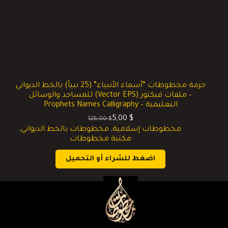
حزمة مخطوطات “أسماء الأنبياء” (25 نبياً) بالخط الديواني
– ملفات فيكتور (Vector EPS) للمساجد والوسائل
التعليمية – Prophets Names Calligraphy
5,00
$
125,00
$
السعر
السعر
مخطوطات إسلامية
,
مخطوطات بالخط الديواني
,
الحالي
الأصلي
مكتبة مخطوطات
هو:
هو:
125,00 $.
5,00 $.
اضغط للشراء أو التحميل