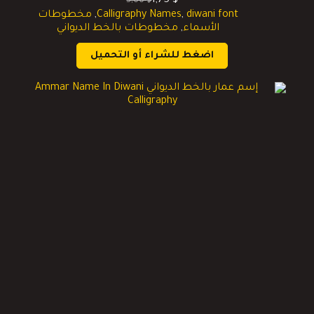
1,75
$
5,00
$
السعر
السعر
diwani font
,
Calligraphy Names
,
مخطوطات
الحالي
الأصلي
الأسماء
,
مخطوطات بالخط الديواني
هو:
هو:
5,00 $.
1,75 $.
اضغط للشراء أو التحميل