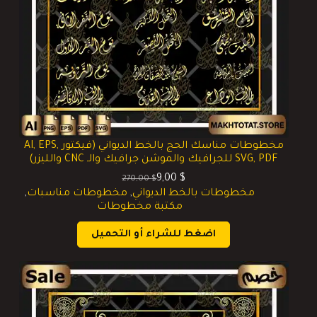
مخطوطات مناسك الحج بالخط الديواني (فيكتور AI, EPS,
SVG, PDF للجرافيك والموشن جرافيك والـ CNC والليزر)
9,00
$
270,00
$
السعر
السعر
مخطوطات بالخط الديواني
,
مخطوطات مناسبات
,
الحالي
الأصلي
مكتبة مخطوطات
هو:
هو:
270,00 $.
9,00 $.
اضغط للشراء أو التحميل