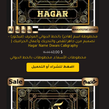
مخطوطة اسم (هاجر) بالخط الديواني المزخرف (فيكتور) –
تصميم مرن جاهز للقص والتحريك وأعمال الجرافيك |
Hagar Name Diwani Calligraphy
3,00
$
15,00
$
السعر
السعر
مخطوطات الأسماء
,
مخطوطات بالخط الديواني
الحالي
الأصلي
هو:
هو:
اضغط للشراء أو التحميل
15,00 $.
3,00 $.