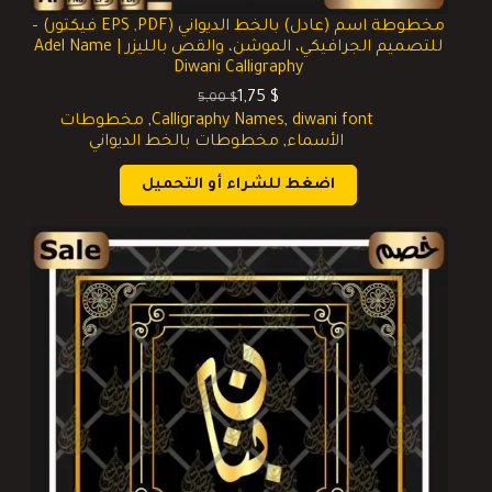
مخطوطة اسم (عادل) بالخط الديواني (EPS ,PDF فيكتور) –
للتصميم الجرافيكي، الموشن، والقص بالليزر | Adel Name
Diwani Calligraphy
1,75
$
5,00
$
السعر
السعر
diwani font
,
Calligraphy Names
,
مخطوطات
الحالي
الأصلي
الأسماء
,
مخطوطات بالخط الديواني
هو:
هو:
5,00 $.
1,75 $.
اضغط للشراء أو التحميل