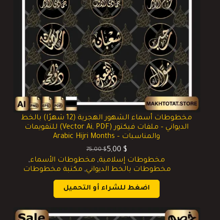
مخطوطات أسماء الشهور الهجرية (12 شهرًا) بالخط
الديواني – ملفات فيكتور (Vector Ai, PDF) للتقويمات
والمناسبات – Arabic Hijri Months
5,00
$
75,00
$
السعر
السعر
مخطوطات إسلامية
,
مخطوطات الأسماء
,
الحالي
الأصلي
مخطوطات بالخط الديواني
,
مكتبة مخطوطات
هو:
هو:
75,00 $.
5,00 $.
اضغط للشراء أو التحميل