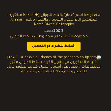
مخطوطة اسم “عمار” بالخط الديواني (EPS ,PDF فيكتور) –
للتصميم الجرافيكي، الموشن، والقص بالليزر | Ammar
Name Diwani Calligraphy
3,00
$
5,00
$
السعر
السعر
مخطوطات الأسماء
,
مخطوطات بالخط الديواني
الحالي
الأصلي
هو:
هو:
اضغط للشراء أو التحميل
5,00 $.
3,00 $.