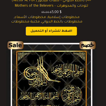
ﷺ) بالخط الديواني – ملفات فيكتور (Vector Ai, PDF)
للوحات والمجوهرات – Mothers of the Believers
5,00
$
65,00
$
السعر
السعر
مخطوطات إسلامية
,
مخطوطات الأسماء
,
الحالي
الأصلي
مخطوطات بالخط الديواني
,
مكتبة مخطوطات
هو:
هو:
65,00 $.
5,00 $.
اضغط للشراء أو التحميل